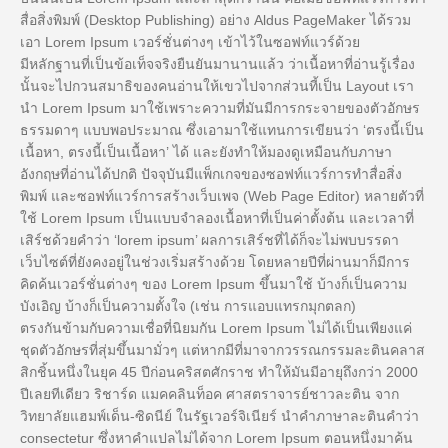
สื่อสิ่งพิมพ์ (Desktop Publishing) อย่าง Aldus PageMaker ได้รวม
เอา Lorem Ipsum เวอร์ชั่นต่างๆ เข้าไว้ในซอฟท์แวร์ด้วย
มีหลักฐานที่เป็นข้อเท็จจริงยืนยันมานานแล้ว ว่าเนื้อหาที่อ่านรู้เรื่อง
นั้นจะไปกวนสมาธิของคนอ่านให้เขวไปจากส่วนที้เป็น Layout เรา
นำ Lorem Ipsum มาใช้เพราะความที่มันมีการกระจายของตัวอักษร
ธรรมดาๆ แบบพอประมาณ ซึ่งเอามาใช้แทนการเขียนว่า ‘ตรงนี้เป็น
เนื้อหา, ตรงนี้เป็นเนื้อหา’ ได้ และยังทำให้มองดูเหมือนกับภาษา
อังกฤษที่อ่านได้ปกติ ปัจจุบันมีแพ็กเกจของซอฟท์แวร์การทำสื่อสิ่ง
พิมพ์ และซอฟท์แวร์การสร้างเว็บเพจ (Web Page Editor) หลายตัวที่
ใช้ Lorem Ipsum เป็นแบบจำลองเนื้อหาที่เป็นค่าตั้งต้น และเวลาที่
เสิร์ชด้วยคำว่า ‘lorem ipsum’ ผลการเสิร์ชที่ได้ก็จะไม่พบบรรดา
เว็บไซต์ที่ยังคงอยู่ในช่วงเริ่มสร้างด้วย โดยหลายปีที่ผ่านมาก็มีการ
คิดค้นเวอร์ชั่นต่างๆ ของ Lorem Ipsum ขึ้นมาใช้ บ้างก็เป็นความ
บังเอิญ บ้างก็เป็นความตั้งใจ (เช่น การแอบแทรกมุกตลก)
ตรงกันข้ามกับความเชื่อที่นิยมกัน Lorem Ipsum ไม่ได้เป็นเพียงแค่
ชุดตัวอักษรที่สุ่มขึ้นมามั่วๆ แต่หากมีที่มาจากวรรณกรรมละตินคลาส
สิกชิ้นหนึ่งในยุค 45 ปีก่อนคริสตศักราช ทำให้มันมีอายุถึงกว่า 2000
ปีเลยทีเดียว ริชาร์ด แมคคลินท็อค ศาสตราจารย์ชาวละติน จาก
วิทยาลัยแฮมพ์เด็น-ซิดนีย์ ในรัฐเวอร์จิเนียร์ นำคำภาษาละตินคำว่า
consectetur ซึ่งหาคำแปลไม่ได้จาก Lorem Ipsum ตอนหนึ่งมาค้น