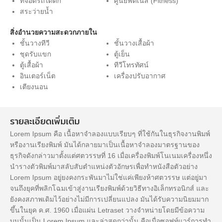
ที่จอดรถใต้ตึก
ศูนย์ฟิตเนส (Fitness)
สระว่ายน้ำ
สิ่งอำนวยความสะดวกภายใน
ชั้นวางทีวี
ชั้นวางเสื้อผ้า
ชุดรับแขก
ตู้เย็น
ตู้เสื้อผ้า
ทีวีโทรทัศน์
อินเตอร์เน็ต
เครื่องปรับอากาศ
เตียงนอน
รายละเอียดเพิ่มเติม
Lorem Ipsum คือ เนื้อหาจำลองแบบเรียบๆ ที่ใช้กันในธุรกิจงานพิมพ์
หรืองานเรียงพิมพ์ มันได้กลายมาเป็นเนื้อหาจำลองมาตรฐานของ
ธุรกิจดังกล่าวมาตั้งแต่ศตวรรษที่ 16 เมื่อเครื่องพิมพ์โนเนมเครื่องหนึ่ง
นำรางตัวพิมพ์มาสลับสับตำแหน่งตัวอักษรเพื่อทำหนังสือตัวอย่าง
Lorem Ipsum อยู่ยงคงกระพันมาไม่ใช่แค่เพียงห้าศตวรรษ แต่อยู่มา
จนถึงยุคที่พลิกโฉมเข้าสู่งานเรียงพิมพ์ด้วยวิธีทางอิเล็กทรอนิกส์ และ
ยังคงสภาพเดิมไว้อย่างไม่มีการเปลี่ยนแปลง มันได้รับความนิยมมาก
ขึ้นในยุค ค.ศ. 1960 เมื่อแผ่น Letraset วางจำหน่ายโดยมีข้อความ
บนนั้นเป็น Lorem Ipsum และล่าสุดกว่านั้น คือเมื่อซอฟท์แวร์การทำ