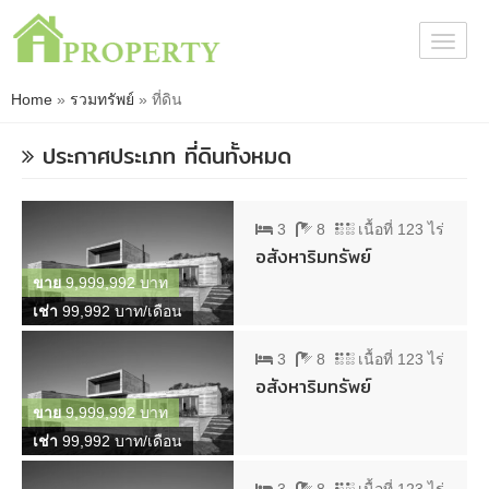
Togg
navig
Home
»
รวมทรัพย์
»
ที่ดิน
ประกาศประเภท
ที่ดิน
ทั้งหมด
3
8
เนื้อที่ 123 ไร่
อสังหาริมทรัพย์
ขาย
9,999,992 บาท
เช่า
99,992 บาท/เดือน
3
8
เนื้อที่ 123 ไร่
อสังหาริมทรัพย์
ขาย
9,999,992 บาท
เช่า
99,992 บาท/เดือน