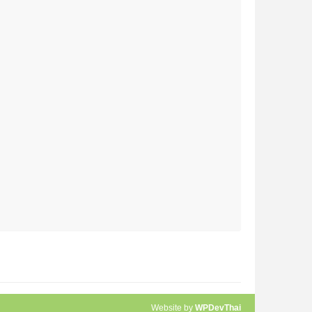
Website by
WPDevThai