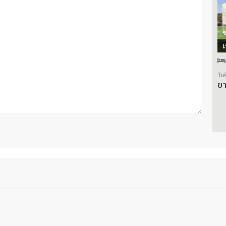
เ
วัน
ขา