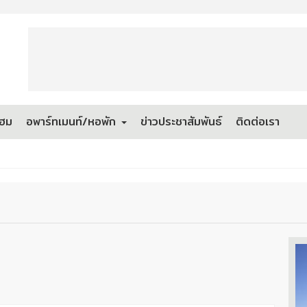
โฮม
อพาร์ทเมนท์/หอพัก
ข่าวประชาสัมพันธ์
ติดต่อเรา