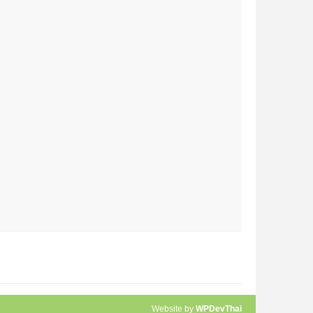
Website by
WPDevThai