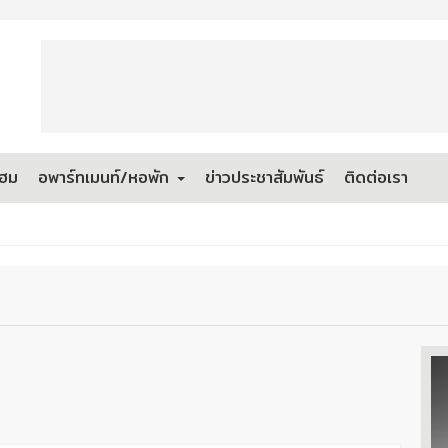
โฮม
อพาร์ทเมนท์/หอพัก
ข่าวประชาสัมพันธ์
ติดต่อเรา