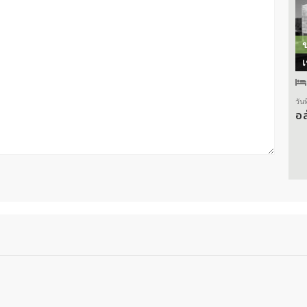
เ
วัน
อ