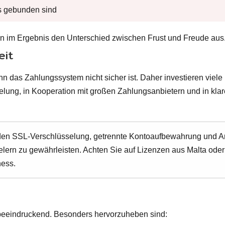
ts gebunden sind
n im Ergebnis den Unterschied zwischen Frust und Freude aus
eit
n das Zahlungssystem nicht sicher ist. Daher investieren viele
elung, in Kooperation mit großen Zahlungsanbietern und in klar
n SSL-Verschlüsselung, getrennte Kontoaufbewahrung und An
elern zu gewährleisten. Achten Sie auf Lizenzen aus Malta oder
ness.
beeindruckend. Besonders hervorzuheben sind: