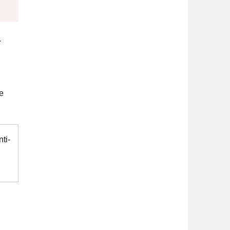
.
e
ti-