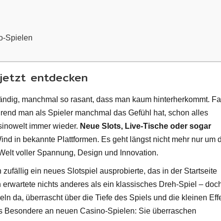
o-Spielen
 jetzt entdecken
ändig, manchmal so rasant, dass man kaum hinterherkommt. Fa
rend man als Spieler manchmal das Gefühl hat, schon alles
sinowelt immer wieder.
Neue Slots, Live-Tische oder sogar
ind in bekannte Plattformen. Es geht längst nicht mehr nur um 
elt voller Spannung, Design und Innovation.
zufällig ein neues Slotspiel ausprobierte, das in der Startseite
erwartete nichts anderes als ein klassisches Dreh-Spiel – doc
ln da, überrascht über die Tiefe des Spiels und die kleinen Eff
as Besondere an neuen Casino-Spielen: Sie überraschen