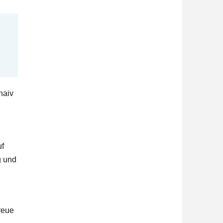
naiv
uf
g und
reue