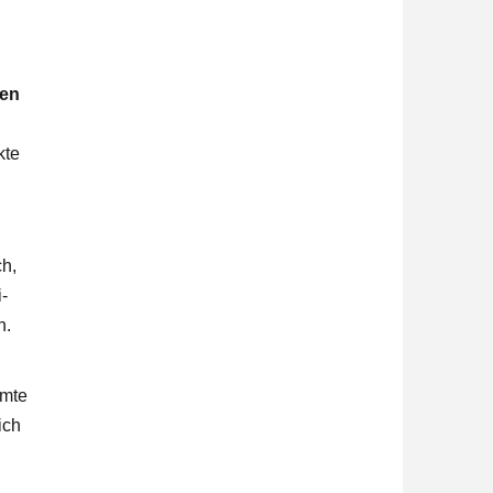
men
kte
ch,
-
n.
amte
ich