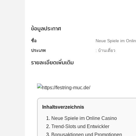
ข้อมูลประกาศ
ชื่อ
Neue Spiele im Onlin
ประเภท
: บ้านเดี่ยว
รายละเอียดเพิ่มเติม
Inhaltsverzeichnis
Neue Spiele im Online Casino
Trend-Slots und Entwickler
Bonusaktionen und Promotionen