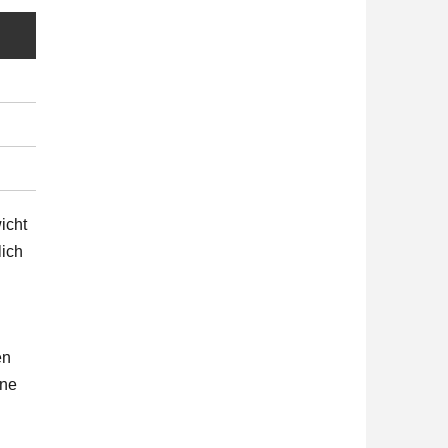
icht
lich
en
one