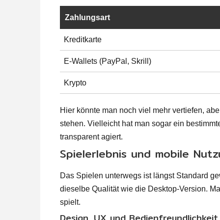
Zahlungsart
Kreditkarte
E-Wallets (PayPal, Skrill)
Krypto
Hier könnte man noch viel mehr vertiefen, aber 
stehen. Vielleicht hat man sogar ein bestimmte
transparent agiert.
Spielerlebnis und mobile Nut
Das Spielen unterwegs ist längst Standard ge
dieselbe Qualität wie die Desktop-Version. 
spielt.
Design, UX und Bedienfreundlichkeit