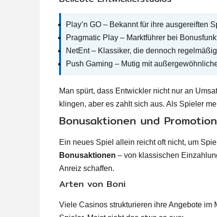
Play’n GO – Bekannt für ihre ausgereiften 
Pragmatic Play – Marktführer bei Bonusfun
NetEnt – Klassiker, die dennoch regelmäßig
Push Gaming – Mutig mit außergewöhnlich
Man spürt, dass Entwickler nicht nur an Umsat
klingen, aber es zahlt sich aus. Als Spieler me
Bonusaktionen und Promotio
Ein neues Spiel allein reicht oft nicht, um Spi
Bonusaktionen
– von klassischen Einzahlun
Anreiz schaffen.
Arten von Boni
Viele Casinos strukturieren ihre Angebote im