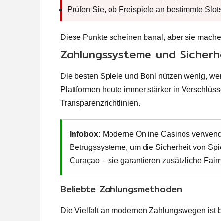
Prüfen Sie, ob Freispiele an bestimmte Slo
Diese Punkte scheinen banal, aber sie mache
Zahlungssysteme und Sicherh
Die besten Spiele und Boni nützen wenig, wen
Plattformen heute immer stärker in Verschlüss
Transparenzrichtlinien.
Infobox:
Moderne Online Casinos verwende
Betrugssysteme, um die Sicherheit von Spi
Curaçao – sie garantieren zusätzliche Fair
Beliebte Zahlungsmethoden
Die Vielfalt an modernen Zahlungswegen ist 