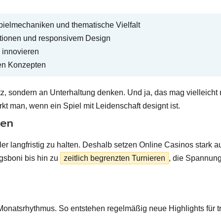
Spielmechaniken und thematische Vielfalt
ktionen und responsivem Design
 innovieren
en Konzepten
z, sondern an Unterhaltung denken. Und ja, das mag vielleicht 
rkt man, wenn ein Spiel mit Leidenschaft designt ist.
nen
eler langfristig zu halten. Deshalb setzen Online Casinos stark a
gsboni bis hin zu
zeitlich begrenzten Turnieren
, die Spannun
 Monatsrhythmus. So entstehen regelmäßig neue Highlights für t