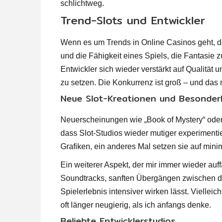
schlichtweg.
Trend-Slots und Entwickler
Wenn es um Trends in Online Casinos geht, d
und die Fähigkeit eines Spiels, die Fantasie z
Entwickler sich wieder verstärkt auf Qualität u
zu setzen. Die Konkurrenz ist groß – und das
Neue Slot-Kreationen und Besonder
Neuerscheinungen wie „Book of Mystery“ oder
dass Slot-Studios wieder mutiger experimenti
Grafiken, ein anderes Mal setzen sie auf min
Ein weiterer Aspekt, der mir immer wieder auff
Soundtracks, sanften Übergängen zwischen d
Spielerlebnis intensiver wirken lässt. Vielleic
oft länger neugierig, als ich anfangs denke.
Beliebte Entwicklerstudios