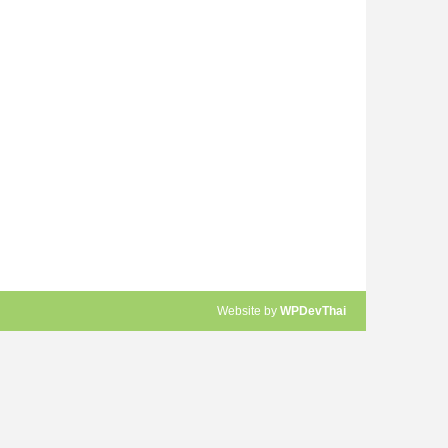
Website by
WPDevThai