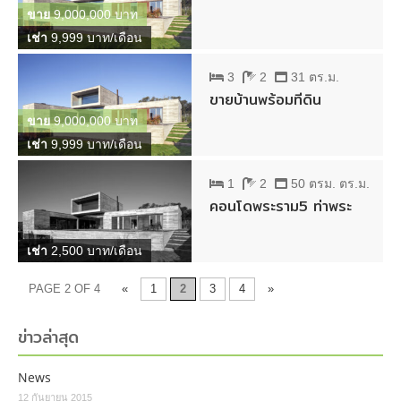
ขาย
9,000,000 บาท
เช่า
9,999 บาท/เดือน
3
2
31 ตร.ม.
ขายบ้านพร้อมที่ดิน
ขาย
9,000,000 บาท
เช่า
9,999 บาท/เดือน
1
2
50 ตรม. ตร.ม.
คอนโดพระราม5 ท่าพระ
เช่า
2,500 บาท/เดือน
นำทางโพสต์
PAGE 2 OF 4
«
1
2
3
4
»
ข่าวล่าสุด
News
12 กันยายน 2015