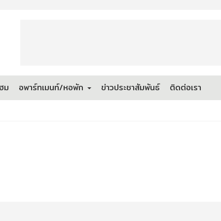
โฮม
อพาร์ทเมนท์/หอพัก
ข่าวประชาสัมพันธ์
ติดต่อเรา