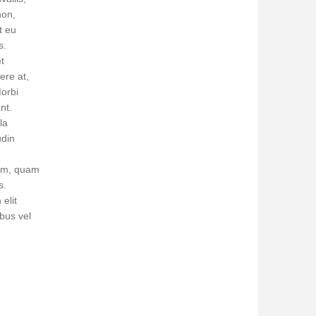
non,
t eu
s.
t
ere at,
Morbi
nt.
la
udin
quam, quam
s.
elit
bus vel