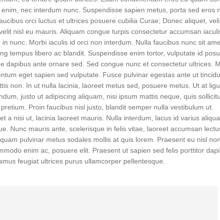
s enim, nec interdum nunc. Suspendisse sapien metus, porta sed eros 
faucibus orci luctus et ultrices posuere cubilia Curae; Donec aliquet, veli
velit nisl eu mauris. Aliquam congue turpis consectetur accumsan iaculi
in nunc. Morbi iaculis id orci non interdum. Nulla faucibus nunc sit ame
cing tempus libero ac blandit. Suspendisse enim tortor, vulputate id posu
gue dapibus ante ornare sed. Sed congue nunc et consectetur ultrices. 
mentum eget sapien sed vulputate. Fusce pulvinar egestas ante ut tincidu
is non. In ut nulla lacinia, laoreet metus sed, posuere metus. Ut at ligu
endum, justo ut adipiscing aliquam, nisi ipsum mattis neque, quis sollicit
retium. Proin faucibus nisl justo, blandit semper nulla vestibulum ut.
iet a nisi ut, lacinia laoreet mauris. Nulla interdum, lacus id varius ali
e. Nunc mauris ante, scelerisque in felis vitae, laoreet accumsan lectu
uam pulvinar metus sodales mollis at quis lorem. Praesent eu nisl non 
modo enim ac, posuere elit. Praesent ut sapien sed felis porttitor dapi
Vivamus feugiat ultrices purus ullamcorper pellentesque.