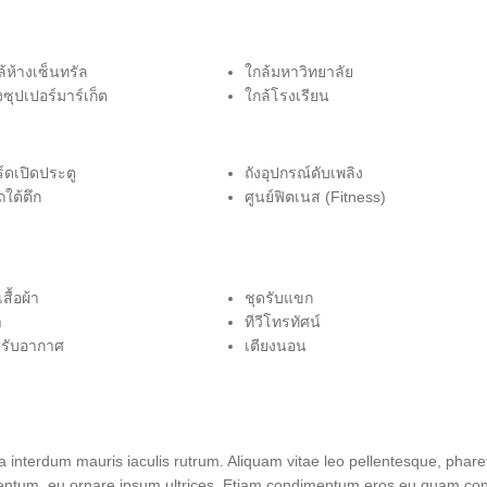
กล้ห้างเซ็นทรัล
ใกล้มหาวิทยาลัย
งซุปเปอร์มาร์เก็ต
ใกล้โรงเรียน
ร์ดเปิดประตู
ถังอุปกรณ์ดับเพลิง
ถใต้ตึก
ศูนย์ฟิตเนส (Fitness)
สื้อผ้า
ชุดรับแขก
า
ทีวีโทรทัศน์
งปรับอากาศ
เตียงนอน
 interdum mauris iaculis rutrum. Aliquam vitae leo pellentesque, phare
elementum, eu ornare ipsum ultrices. Etiam condimentum eros eu quam conv