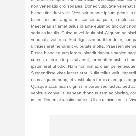
non venenatis orci sodales. Donec vulputate venenati
blandit tincidunt velit. Vestibulum ante ipsum primis in 
blandit dictum, augue orci consequat justo, a molestie 
Maecenas sit amet tellus id ante euismod tincidunt non 
sodales iaculis. Quisque vel ligula nisl. Aliquam adipis
venenatis vel urna. Sed dignissim porttitor dolor, con
ultricies erat hendrerit vulputate mollis. Praesent ele
Fusce blandit quam lorem, blandit dapibus sapien sagitt
cursus, ultricies turpis sit amet, fermentum nisl. In bib
ipsum erat ut odio. Nam non nisl ac diam pellentesque p
Suspendisse vitae lectus erat. Nulla tellus velit, imperd
risus aliquam nunc, et vestibulum turpis diam quis augu
Quisque accumsan dignissim purus sed luctus. Sed at q
vehicula convallis. Aenean rhoncus sem adipiscing, com
in leo. Donec at iaculis mauris. Ut ac ultricies nulla. 