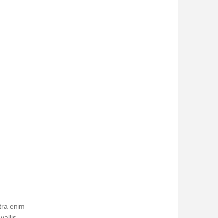
tra enim
allis,