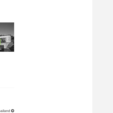
น
hailand