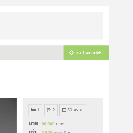
ลงประกาศฟรี
1
2
50 ตร.ม.
ขาย
90,000
บาท
เช่า
2,500
บาท/เดือน