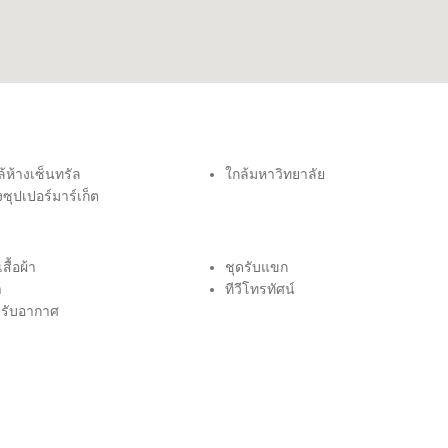
กล้ห้างเซ็นทรัล
ใกล้มหาวิทยาลัย
งซุปเปอร์มาร์เก็ต
สื้อผ้า
ชุดรับแขก
า
ทีวีโทรทัศน์
งปรับอากาศ