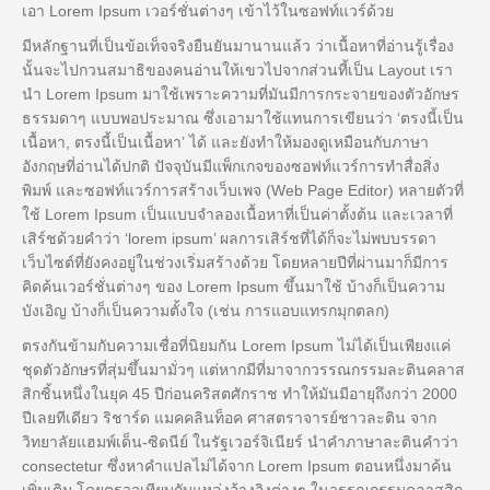
เอา Lorem Ipsum เวอร์ชั่นต่างๆ เข้าไว้ในซอฟท์แวร์ด้วย
มีหลักฐานที่เป็นข้อเท็จจริงยืนยันมานานแล้ว ว่าเนื้อหาที่อ่านรู้เรื่อง
นั้นจะไปกวนสมาธิของคนอ่านให้เขวไปจากส่วนที้เป็น Layout เรา
นำ Lorem Ipsum มาใช้เพราะความที่มันมีการกระจายของตัวอักษร
ธรรมดาๆ แบบพอประมาณ ซึ่งเอามาใช้แทนการเขียนว่า ‘ตรงนี้เป็น
เนื้อหา, ตรงนี้เป็นเนื้อหา’ ได้ และยังทำให้มองดูเหมือนกับภาษา
อังกฤษที่อ่านได้ปกติ ปัจจุบันมีแพ็กเกจของซอฟท์แวร์การทำสื่อสิ่ง
พิมพ์ และซอฟท์แวร์การสร้างเว็บเพจ (Web Page Editor) หลายตัวที่
ใช้ Lorem Ipsum เป็นแบบจำลองเนื้อหาที่เป็นค่าตั้งต้น และเวลาที่
เสิร์ชด้วยคำว่า ‘lorem ipsum’ ผลการเสิร์ชที่ได้ก็จะไม่พบบรรดา
เว็บไซต์ที่ยังคงอยู่ในช่วงเริ่มสร้างด้วย โดยหลายปีที่ผ่านมาก็มีการ
คิดค้นเวอร์ชั่นต่างๆ ของ Lorem Ipsum ขึ้นมาใช้ บ้างก็เป็นความ
บังเอิญ บ้างก็เป็นความตั้งใจ (เช่น การแอบแทรกมุกตลก)
ตรงกันข้ามกับความเชื่อที่นิยมกัน Lorem Ipsum ไม่ได้เป็นเพียงแค่
ชุดตัวอักษรที่สุ่มขึ้นมามั่วๆ แต่หากมีที่มาจากวรรณกรรมละตินคลาส
สิกชิ้นหนึ่งในยุค 45 ปีก่อนคริสตศักราช ทำให้มันมีอายุถึงกว่า 2000
ปีเลยทีเดียว ริชาร์ด แมคคลินท็อค ศาสตราจารย์ชาวละติน จาก
วิทยาลัยแฮมพ์เด็น-ซิดนีย์ ในรัฐเวอร์จิเนียร์ นำคำภาษาละตินคำว่า
consectetur ซึ่งหาคำแปลไม่ได้จาก Lorem Ipsum ตอนหนึ่งมาค้น
เพิ่มเติม โดยตรวจเทียบกับแหล่งอ้างอิงต่างๆ ในวรรณกรรมคลาสสิก